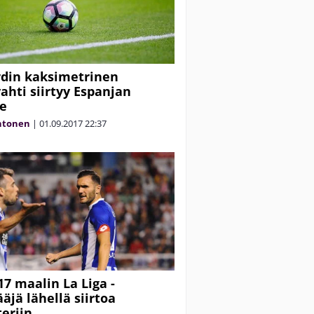
din kaksimetrinen
ahti siirtyy Espanjan
le
htonen
|
01.09.2017
22:37
17 maalin La Liga -
äjä lähellä siirtoa
teriin