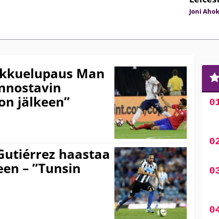
Joni Aho
kkuelupaus Man
innostavin
on jälkeen”
Gutiérrez haastaa
en – ”Tunsin