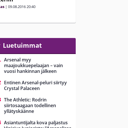
kas
|
09.08.2016
20:40
Luetuimmat
Arsenal myy
maajoukkuepelaajan – vain
vuosi hankinnan jälkeen
Entinen Arsenal-peluri siirtyy
Crystal Palaceen
The Athletic: Rodrin
siirtosaagaan todellinen
yllätyskäänne
Asiantuntijalta kova paljastus