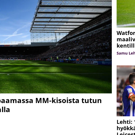
Watfor
maaliv
kentil
Samu Le
paamassa MM-kisoista tutun
lla
Lehti: 
hyökkä
Leices