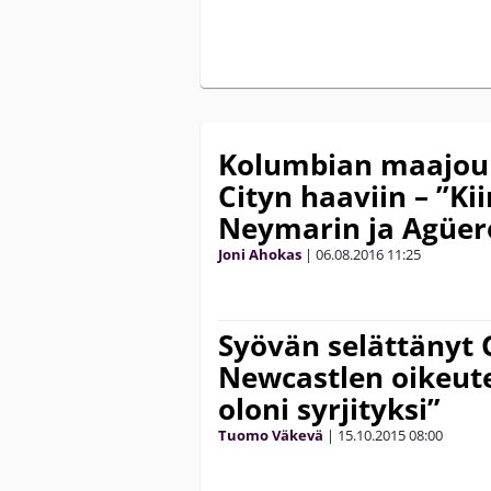
Kolumbian maajou
Cityn haaviin – ”Ki
Neymarin ja Agüer
Joni Ahokas
|
06.08.2016
11:25
Syövän selättänyt 
Newcastlen oikeute
oloni syrjityksi”
Tuomo Väkevä
|
15.10.2015
08:00