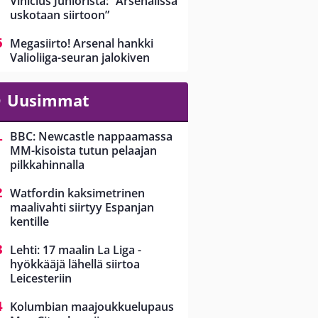
Vinicius Juniorista: ”Arsenalissa
uskotaan siirtoon”
Megasiirto! Arsenal hankki
Valioliiga-seuran jalokiven
Uusimmat
BBC: Newcastle nappaamassa
MM-kisoista tutun pelaajan
pilkkahinnalla
Watfordin kaksimetrinen
maalivahti siirtyy Espanjan
kentille
Lehti: 17 maalin La Liga -
hyökkääjä lähellä siirtoa
Leicesteriin
Kolumbian maajoukkuelupaus