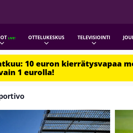
ROT
OTTELUKESKUS
TELEVISIOINTI
JOU
LIVE!
jatkuu: 10 euron kierrätysvapaa m
vain 1 eurolla!
portivo