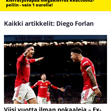
kierrätysvapaa megakierros Reactoonz-
peliin - vain 1 eurolla!
Kaikki artikkelit: Diego Forlan
Viisi vuotta ilman pokaaleja – Ex-