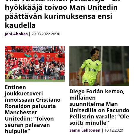
hyökkääjä toivoo Man Unitedin
päättävän kurimuksensa ensi
kaudella
Joni Ahokas
|
29.03.2022
20:30
Entinen
Diego Forlán kertoo,
joukkuetoveri
millainen
innoissaan Cristiano
suunnitelma Man
Ronaldon paluusta
Unitedilla on Facundo
Manchester
Pellistrin varalle: ”Ole
Unitediin: ”Toivon
soitti minulle”
seuran palaavan
huipulle”
Samu Lehtonen
|
10.12.2020