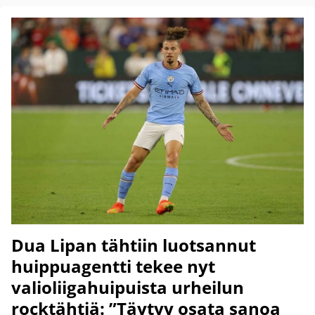
Dua Lipan tähtiin luotsannut
huippuagentti tekee nyt
valioliigahuipuista urheilun
rocktähtiä: ”Täytyy osata sanoa