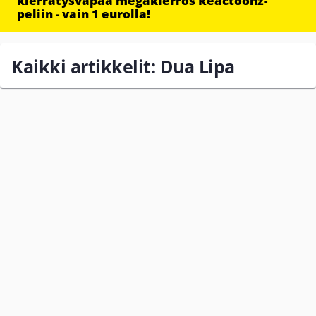
kierrätysvapaa megakierros Reactoonz-
peliin - vain 1 eurolla!
Kaikki artikkelit: Dua Lipa