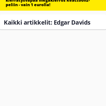
kierrätysvapaa megakierros Reactoonz-
peliin - vain 1 eurolla!
Kaikki artikkelit: Edgar Davids