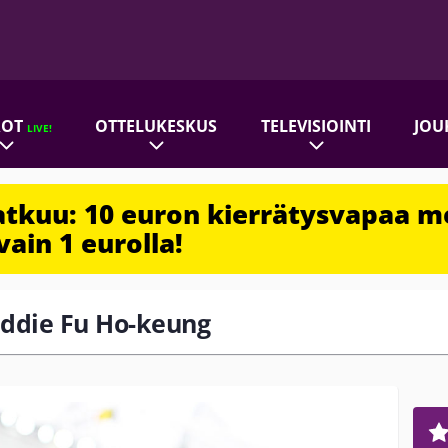
ROT
OTTELUKESKUS
TELEVISIOINTI
JOU
LIVE!
jatkuu: 10 euron kierrätysvapaa m
vain 1 eurolla!
reddie Fu Ho-keung