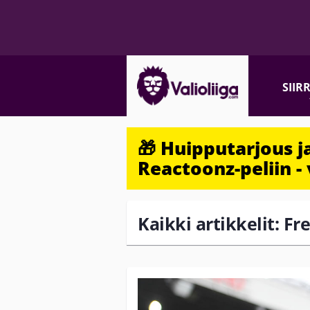
SIIR
🎁 Huipputarjous 
Reactoonz-peliin - 
Kaikki artikkelit: F