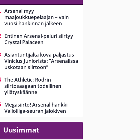
Arsenal myy
maajoukkuepelaajan – vain
vuosi hankinnan jälkeen
Entinen Arsenal-peluri siirtyy
Crystal Palaceen
Asiantuntijalta kova paljastus
Vinicius Juniorista: ”Arsenalissa
uskotaan siirtoon”
The Athletic: Rodrin
siirtosaagaan todellinen
yllätyskäänne
Megasiirto! Arsenal hankki
Valioliiga-seuran jalokiven
Uusimmat