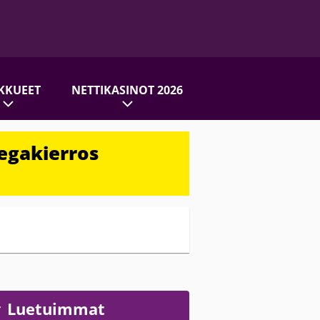
KKUEET
NETTIKASINOT 2026
egakierros
Luetuimmat