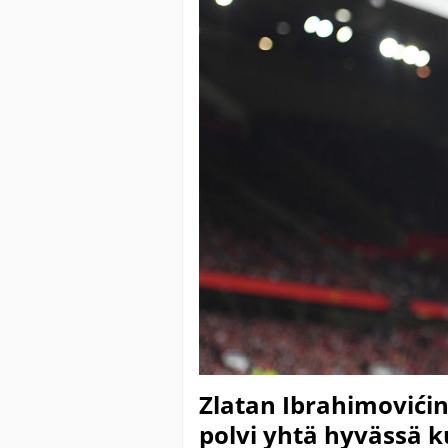
Zlatan Ibrahimovićin 
polvi yhtä hyvässä k