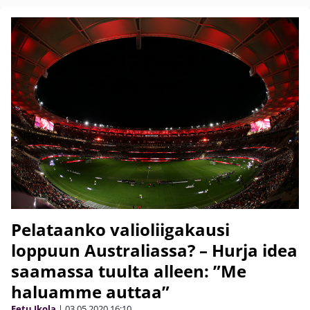
Pelataanko valioliigakausi
loppuun Australiassa? – Hurja idea
saamassa tuulta alleen: ”Me
haluamme auttaa”
Eetu Ikola
|
03.05.2020
16:10