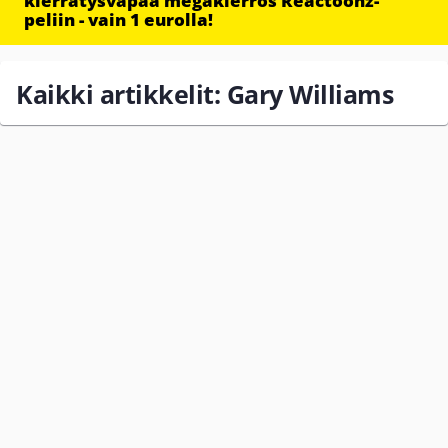
kierrätysvapaa megakierros Reactoonz-
peliin - vain 1 eurolla!
Kaikki artikkelit: Gary Williams