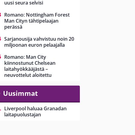
uusi seura selvisi
Romano: Nottingham Forest
Man Cityn tähtipelaajan
perässä
Sarjanousija vahvistuu noin 20
miljoonan euron pelaajalla
Romano: Man City
kiinnostunut Chelsean
laitahyökkääjästä –
neuvottelut aloitettu
Uusimmat
Liverpool haluaa Granadan
laitapuolustajan