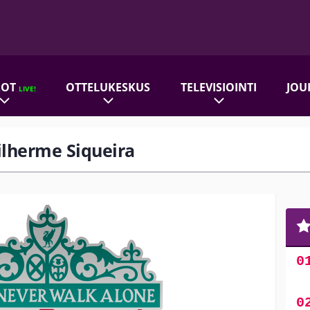
ROT
OTTELUKESKUS
TELEVISIOINTI
JOU
LIVE!
uilherme Siqueira