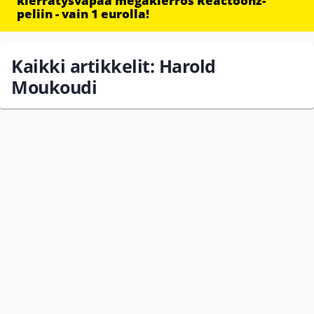
kierrätysvapaa megakierros Reactoonz-
peliin - vain 1 eurolla!
Kaikki artikkelit: Harold
Moukoudi