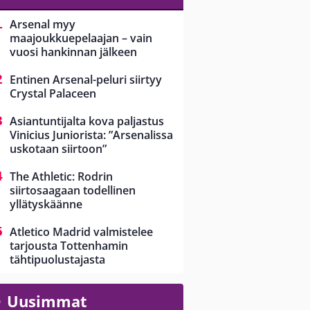
Arsenal myy
maajoukkuepelaajan – vain
vuosi hankinnan jälkeen
Entinen Arsenal-peluri siirtyy
Crystal Palaceen
Asiantuntijalta kova paljastus
Vinicius Juniorista: ”Arsenalissa
uskotaan siirtoon”
The Athletic: Rodrin
siirtosaagaan todellinen
yllätyskäänne
Atletico Madrid valmistelee
tarjousta Tottenhamin
tähtipuolustajasta
Uusimmat