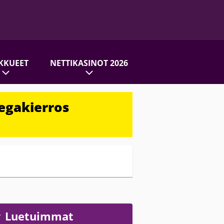
KKUEET
NETTIKASINOT 2026
egakierros
Luetuimmat