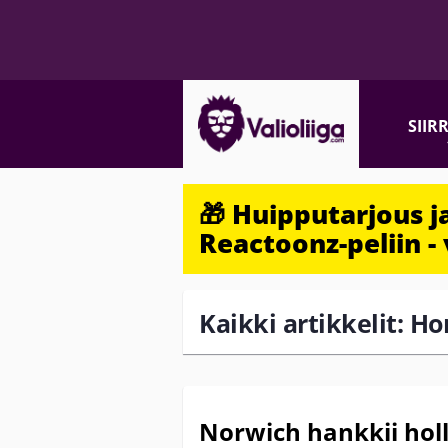
SIIR
🎁 Huipputarjous 
Reactoonz-peliin - 
Kaikki artikkelit: H
Norwich hankkii hol