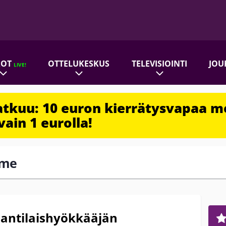
ROT
OTTELUKESKUS
TELEVISIOINTI
JOU
LIVE!
jatkuu: 10 euron kierrätysvapaa m
vain 1 eurolla!
ome
lantilaishyökkääjän