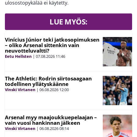
ulosostopykälää ei käytetty.
LUE MYÖS:
Vinícius Júnior teki jatkosopimuksen
– oliko Arsenal sittenkin vain
neuvotteluvaltti?
Eetu Hellsten
|
07.08.2026
11:46
The Athletic: Rodrin siirtosaagaan
todellinen yllätyskäänne
Vinski Virtanen
|
06.08.2026
12:00
Arsenal myy maajoukkuepelaajan –
vain vuosi hankinnan jälkeen
Vinski Virtanen
|
06.08.2026
08:14