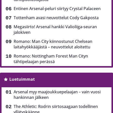
Entinen Arsenal-peluri siirtyy Crystal Palaceen
Tottenham avasi neuvottelut Cody Gakposta
Megasiirto! Arsenal hankki Valioliiga-seuran
jalokiven
Romano: Man City kiinnostunut Chelsean
laitahyökkääjästä – neuvottelut aloitettu
Romano: Nottingham Forest Man Cityn
tähtipelaajan perässä
Luetuimmat
Arsenal myy maajoukkuepelaajan – vain vuosi
hankinnan jälkeen
The Athletic: Rodrin siirtosaagaan todellinen
yllätyskäänne