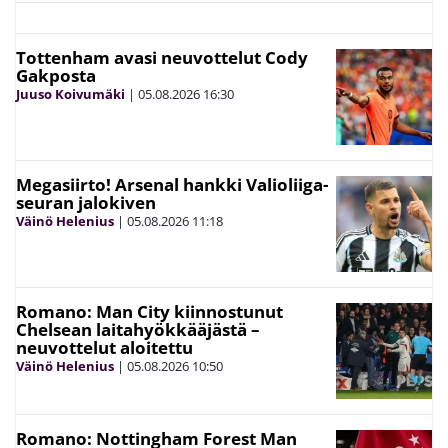
Tottenham avasi neuvottelut Cody
Gakposta
Juuso Koivumäki
|
05.08.2026
16:30
Megasiirto! Arsenal hankki Valioliiga-
seuran jalokiven
Väinö Helenius
|
05.08.2026
11:18
Romano: Man City kiinnostunut
Chelsean laitahyökkääjästä –
neuvottelut aloitettu
Väinö Helenius
|
05.08.2026
10:50
Romano: Nottingham Forest Man