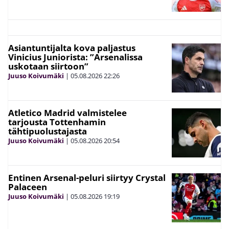
Asiantuntijalta kova paljastus
Vinicius Juniorista: ”Arsenalissa
uskotaan siirtoon”
Juuso Koivumäki
|
05.08.2026
22:26
Atletico Madrid valmistelee
tarjousta Tottenhamin
tähtipuolustajasta
Juuso Koivumäki
|
05.08.2026
20:54
Entinen Arsenal-peluri siirtyy Crystal
Palaceen
Juuso Koivumäki
|
05.08.2026
19:19