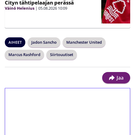
Cityn tähtipelaajan perässä
Väinö Helenius
|
05.08.2026
10:09
AIHEET
Jadon Sancho
Manchester United
Marcus Rashford
Siirtouutiset
Jaa
1€ = 10€ arvosta
ilmaiskierroksia ilman
kierrätystä!
Talleta 1€