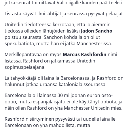
jotka seurat toimittavat Valioliigalle kauden päätteeksi.
Listasta käyvät ilmi lähtijät ja seurassa pysyvät pelaajat.
Unitedin tiedotteessa kerrotaan, että jo aiemmin
tiedossa olleiden lähtijöiden lisäksi
Jadon Sancho
poistuu seurasta. Sanchon kohdalla on ollut
spekulaatiota, mutta hän ei jatka Manchesterissa.
Merkillepantavaa on myös
Marcus Rashfordin
nimi
listassa. Rashford on jatkamassa Unitedin
sopimuspelaajana.
Laitahyökkääjä oli lainalla Barcelonassa, ja Rashford on
halunnut jatkaa uraansa katalonialaisseurassa.
Barcelonalla oli lainassa 30 miljoonan euron osto-
optio, mutta espanjalaisjätti ei ole käyttänyt optiota, ja
näin ollen Rashford on yhä Manchester Unitedin mies.
Rashfordin siirtyminen pysyvästi tai uudelle lainalle
Barcelonaan on yhä mahdollista, mutta