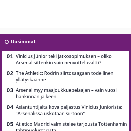
Uusimmat
Vinícius Júnior teki jatkosopimuksen – oliko
Arsenal sittenkin vain neuvotteluvaltti?
The Athletic: Rodrin siirtosaagaan todellinen
yllätyskäänne
Arsenal myy maajoukkuepelaajan – vain vuosi
hankinnan jälkeen
Asiantuntijalta kova paljastus Vinicius Juniorista:
”Arsenalissa uskotaan siirtoon”
Atletico Madrid valmistelee tarjousta Tottenhamin
tähtipuolustajasta