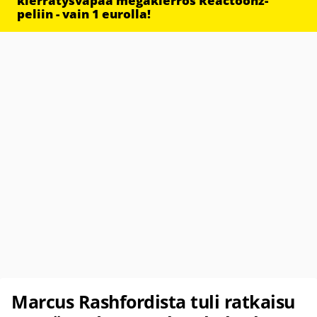
kierrätysvapaa megakierros Reactoonz-
peliin - vain 1 eurolla!
Marcus Rashfordista tuli ratkaisu