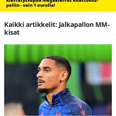
kierrätysvapaa megakierros Reactoonz-
peliin - vain 1 eurolla!
Kaikki artikkelit: Jalkapallon MM-
kisat