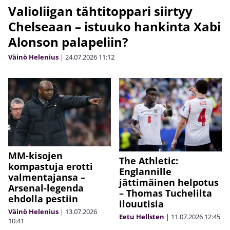
Valioliigan tähtitoppari siirtyy
Chelseaan – istuuko hankinta Xabi
Alonson palapeliin?
Väinö Helenius
|
24.07.2026
11:12
MM-kisojen
The Athletic:
kompastuja erotti
Englannille
valmentajansa –
jättimäinen helpotus
Arsenal-legenda
– Thomas Tuchelilta
ehdolla pestiin
ilouutisia
Väinö Helenius
|
13.07.2026
Eetu Hellsten
|
11.07.2026
12:45
10:41