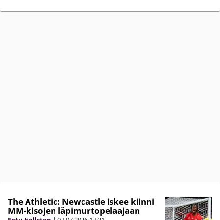
The Athletic: Newcastle iskee kiinni
MM-kisojen läpimurtopelaajaan
Eetu Hellsten
|
07.07.2026
17:21