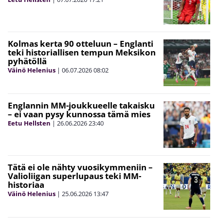
Kolmas kerta 90 otteluun – Englanti
teki historiallisen tempun Meksikon
pyhätöllä
Väinö Helenius
|
06.07.2026
08:02
Englannin MM-joukkueelle takaisku
– ei vaan pysy kunnossa tämä mies
Eetu Hellsten
|
26.06.2026
23:40
Tätä ei ole nähty vuosikymmeniin –
Valioliigan superlupaus teki MM-
historiaa
Väinö Helenius
|
25.06.2026
13:47