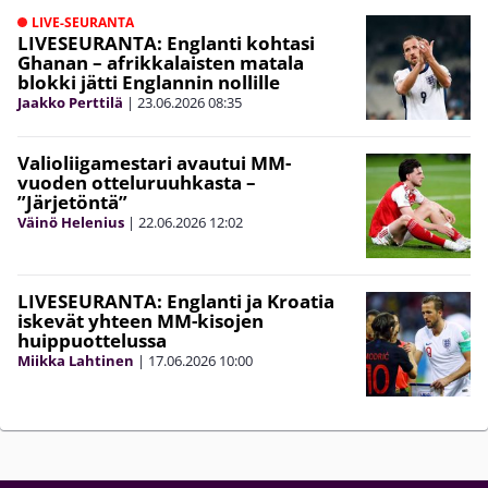
LIVE-SEURANTA
LIVESEURANTA: Englanti kohtasi
Ghanan – afrikkalaisten matala
blokki jätti Englannin nollille
Jaakko Perttilä
|
23.06.2026
08:35
Valioliigamestari avautui MM-
vuoden otteluruuhkasta –
”Järjetöntä”
Väinö Helenius
|
22.06.2026
12:02
LIVESEURANTA: Englanti ja Kroatia
iskevät yhteen MM-kisojen
huippuottelussa
Miikka Lahtinen
|
17.06.2026
10:00