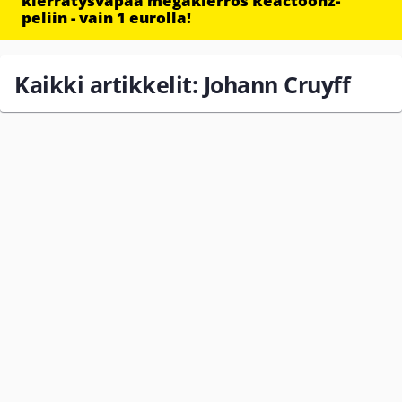
kierrätysvapaa megakierros Reactoonz-
peliin - vain 1 eurolla!
Kaikki artikkelit: Johann Cruyff