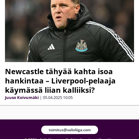
Newcastle tähyää kahta isoa
hankintaa – Liverpool-pelaaja
käymässä liian kalliiksi?
Juuso Koivumäki
|
05.04.2025
10:05
toimitus@valioliiga.com