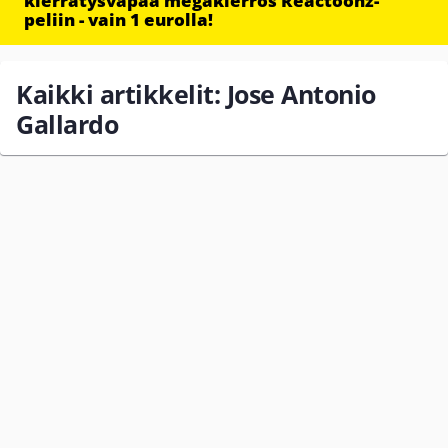
kierrätysvapaa megakierros Reactoonz-
peliin - vain 1 eurolla!
Kaikki artikkelit: Jose Antonio
Gallardo