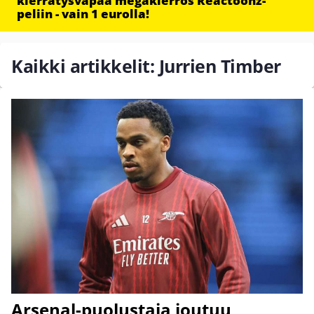
kierrätysvapaa megakierros Reactoonz-
peliin - vain 1 eurolla!
Kaikki artikkelit: Jurrien Timber
Arsenal-puolustaja joutuu