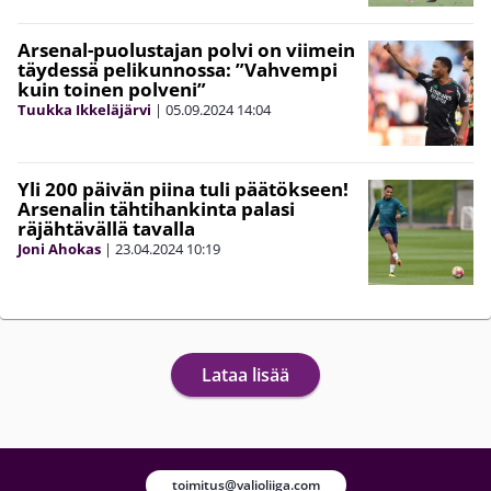
Arsenal-puolustajan polvi on viimein
täydessä pelikunnossa: ”Vahvempi
kuin toinen polveni”
Tuukka Ikkeläjärvi
|
05.09.2024
14:04
Yli 200 päivän piina tuli päätökseen!
Arsenalin tähtihankinta palasi
räjähtävällä tavalla
Joni Ahokas
|
23.04.2024
10:19
Lataa lisää
toimitus@valioliiga.com