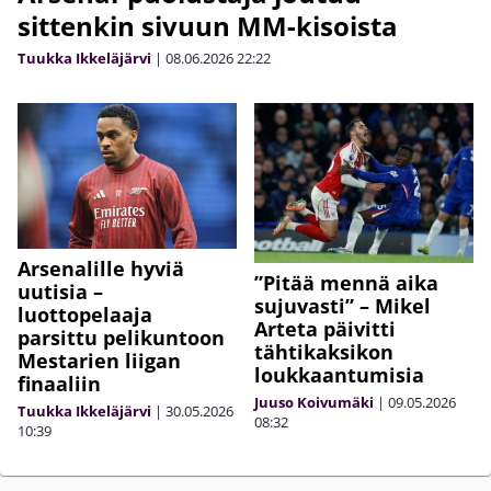
sittenkin sivuun MM-kisoista
Tuukka Ikkeläjärvi
|
08.06.2026
22:22
Arsenalille hyviä
”Pitää mennä aika
uutisia –
sujuvasti” – Mikel
luottopelaaja
Arteta päivitti
parsittu pelikuntoon
tähtikaksikon
Mestarien liigan
loukkaantumisia
finaaliin
Juuso Koivumäki
|
09.05.2026
Tuukka Ikkeläjärvi
|
30.05.2026
08:32
10:39