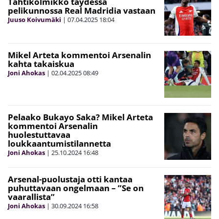
Tähtikolmikko täydessä
pelikunnossa Real Madridia vastaan
Juuso Koivumäki
|
07.04.2025
18:04
Mikel Arteta kommentoi Arsenalin
kahta takaiskua
Joni Ahokas
|
02.04.2025
08:49
Pelaako Bukayo Saka? Mikel Arteta
kommentoi Arsenalin
huolestuttavaa
loukkaantumistilannetta
Joni Ahokas
|
25.10.2024
16:48
Arsenal-puolustaja otti kantaa
puhuttavaan ongelmaan – ”Se on
vaarallista”
Joni Ahokas
|
30.09.2024
16:58