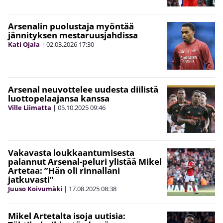
Arsenalin puolustaja myöntää
jännityksen mestaruusjahdissa
Kati Ojala
|
02.03.2026
17:30
Arsenal neuvottelee uudesta diilistä
luottopelaajansa kanssa
Ville Liimatta
|
05.10.2025
09:46
Vakavasta loukkaantumisesta
palannut Arsenal-peluri ylistää Mikel
Artetaa: ”Hän oli rinnallani
jatkuvasti”
Juuso Koivumäki
|
17.08.2025
08:38
Mikel Artetalta isoja uutisia: