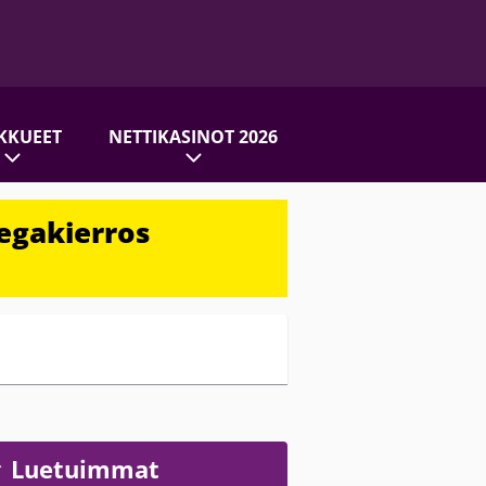
KKUEET
NETTIKASINOT 2026
egakierros
Luetuimmat