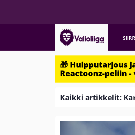
SIIR
🎁 Huipputarjous 
Reactoonz-peliin - 
Kaikki artikkelit: K