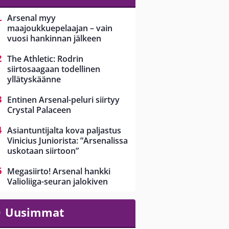
Arsenal myy
maajoukkuepelaajan – vain
vuosi hankinnan jälkeen
The Athletic: Rodrin
siirtosaagaan todellinen
yllätyskäänne
Entinen Arsenal-peluri siirtyy
Crystal Palaceen
Asiantuntijalta kova paljastus
Vinicius Juniorista: ”Arsenalissa
uskotaan siirtoon”
Megasiirto! Arsenal hankki
Valioliiga-seuran jalokiven
Uusimmat