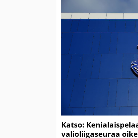
Katso: Kenialaispela
valioliigaseuraa oik