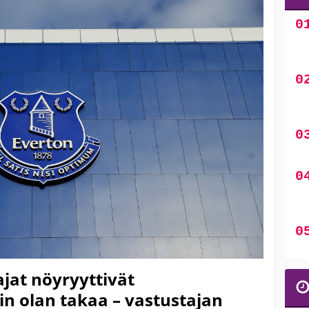
ajat nöyryyttivät
ein olan takaa – vastustajan