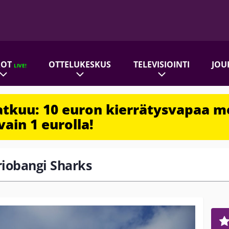
ROT
OTTELUKESKUS
TELEVISIOINTI
JOU
LIVE!
jatkuu: 10 euron kierrätysvapaa m
vain 1 eurolla!
ariobangi Sharks