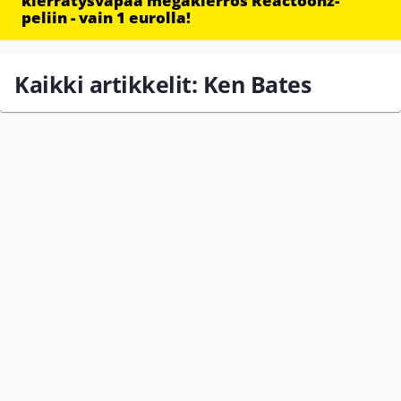
kierrätysvapaa megakierros Reactoonz-
peliin - vain 1 eurolla!
Kaikki artikkelit: Ken Bates