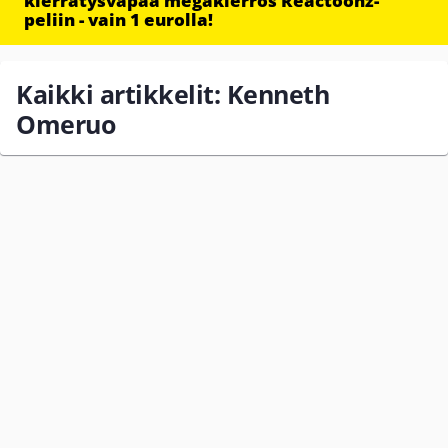
kierrätysvapaa megakierros Reactoonz-
peliin - vain 1 eurolla!
Kaikki artikkelit: Kenneth
Omeruo