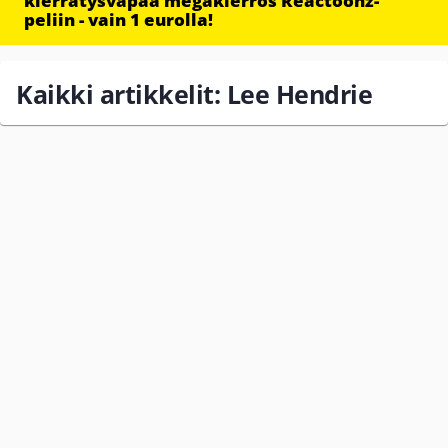
kierrätysvapaa megakierros Reactoonz-
peliin - vain 1 eurolla!
Kaikki artikkelit: Lee Hendrie