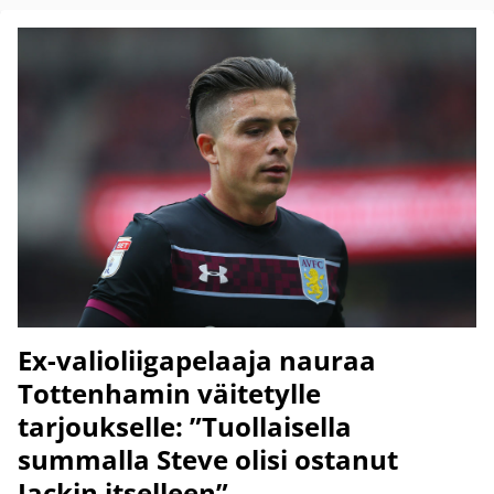
Ex-valioliigapelaaja nauraa
Tottenhamin väitetylle
tarjoukselle: ”Tuollaisella
summalla Steve olisi ostanut
Jackin itselleen”