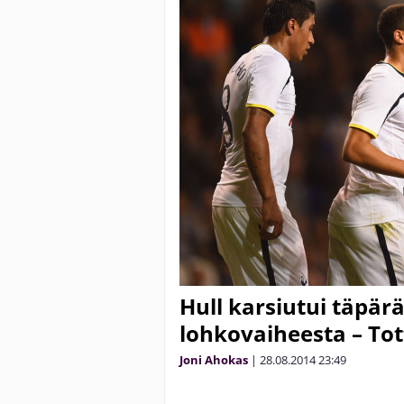
Hull karsiutui täpärä
lohkovaiheesta – To
Joni Ahokas
|
28.08.2014
23:49