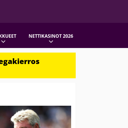
KKUEET
NETTIKASINOT 2026
egakierros