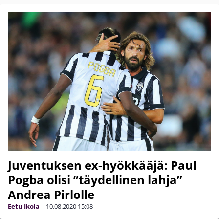
Juventuksen ex-hyökkääjä: Paul
Pogba olisi ”täydellinen lahja”
Andrea Pirlolle
Eetu Ikola
|
10.08.2020
15:08