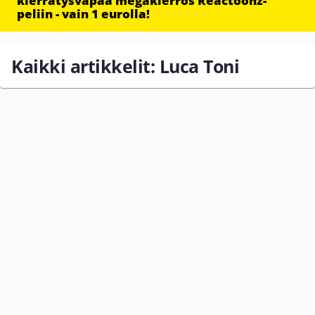
kierrätysvapaa megakierros Reactoonz-
peliin - vain 1 eurolla!
Kaikki artikkelit: Luca Toni