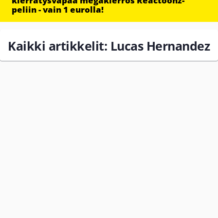
kierrätysvapaa megakierros Reactoonz-
peliin - vain 1 eurolla!
Kaikki artikkelit: Lucas Hernandez