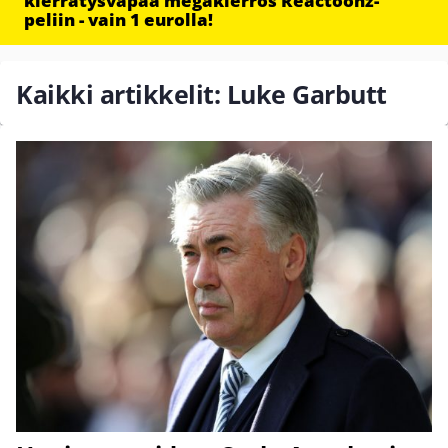
kierrätysvapaa megakierros Reactoonz-
peliin - vain 1 eurolla!
Kaikki artikkelit: Luke Garbutt