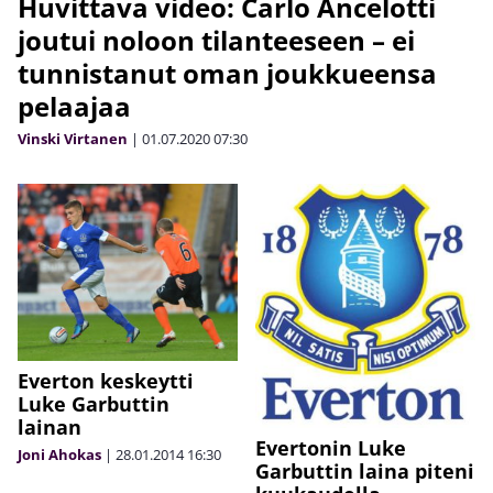
Huvittava video: Carlo Ancelotti
joutui noloon tilanteeseen – ei
tunnistanut oman joukkueensa
pelaajaa
Vinski Virtanen
|
01.07.2020
07:30
Everton keskeytti
Luke Garbuttin
lainan
Evertonin Luke
Joni Ahokas
|
28.01.2014
16:30
Garbuttin laina piteni