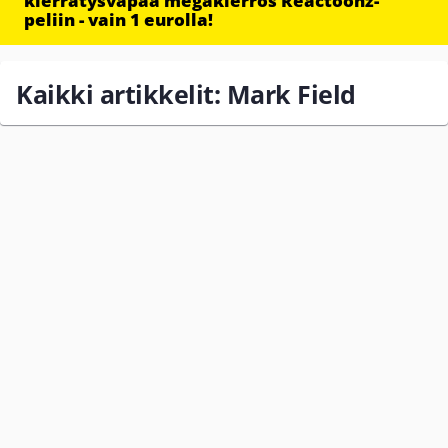
kierrätysvapaa megakierros Reactoonz-
peliin - vain 1 eurolla!
Kaikki artikkelit: Mark Field