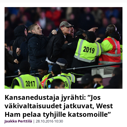
Kansanedustaja jyrähti: ”Jos
väkivaltaisuudet jatkuvat, West
Ham pelaa tyhjille katsomoille”
Jaakko Perttilä
|
28.10.2016
10:30