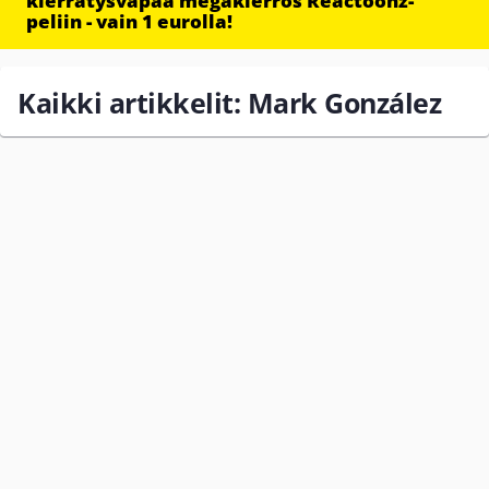
kierrätysvapaa megakierros Reactoonz-
peliin - vain 1 eurolla!
Kaikki artikkelit: Mark González