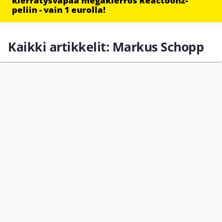
kierrätysvapaa megakierros Reactoonz-
peliin - vain 1 eurolla!
Kaikki artikkelit: Markus Schopp