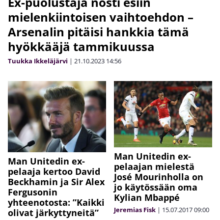
Ex-puolustaja nosti esiin
mielenkiintoisen vaihtoehdon –
Arsenalin pitäisi hankkia tämä
hyökkääjä tammikuussa
Tuukka Ikkeläjärvi
|
21.10.2023
14:56
Man Unitedin ex-
Man Unitedin ex-
pelaajan mielestä
pelaaja kertoo David
José Mourinholla on
Beckhamin ja Sir Alex
jo käytössään oma
Fergusonin
Kylian Mbappé
yhteenotosta: ”Kaikki
Jeremias Fisk
|
15.07.2017
09:00
olivat järkyttyneitä”