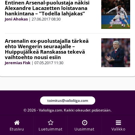
Entinen Arsenal-puolustaja näkisi
Alexandre Lacazetten loistavana
hankintana – ”Todella lahjakas”
Joni Ahokas
|
27.06.2017
08:30
Arsenalin ex-puolustajalla tärkeä
ehto Wengerin seuraajalle –
Huippujälkeä Ranskassa tekevä
vaihtoehto nousi esiin
Jeremias Fisk
|
07.05.2017
11:30
toimitus@valioliiga.com
© 2026 - Valioliiga.com. Kaikki oikeudet pidätetään.
Etusivu
Luetuimmat
Uusimmat
Valikko