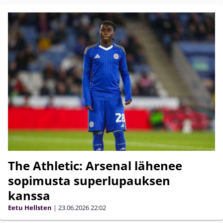
The Athletic: Arsenal lähenee
sopimusta superlupauksen
kanssa
Eetu Hellsten
|
23.06.2026
22:02