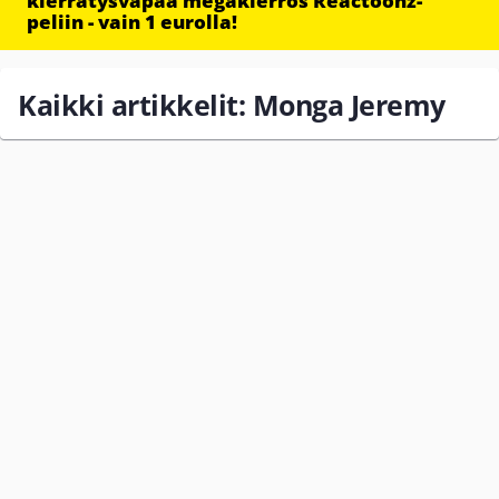
kierrätysvapaa megakierros Reactoonz-
peliin - vain 1 eurolla!
Kaikki artikkelit: Monga Jeremy