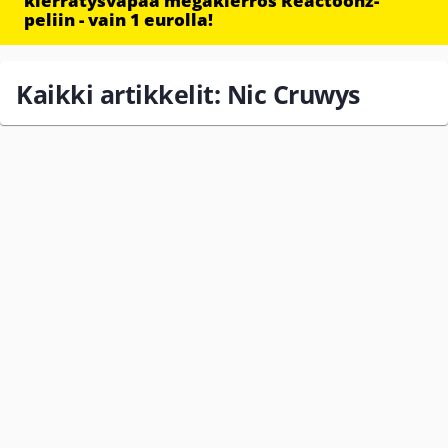
kierrätysvapaa megakierros Reactoonz-
peliin - vain 1 eurolla!
Kaikki artikkelit: Nic Cruwys