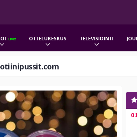
ROT
OTTELUKESKUS
TELEVISIOINTI
JOU
LIVE!
kotiinipussit.com