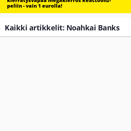
kierrätysvapaa megakierros Reactoonz-
peliin - vain 1 eurolla!
Kaikki artikkelit: Noahkai Banks