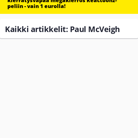
kierrätysvapaa megakierros Reactoonz-
peliin - vain 1 eurolla!
Kaikki artikkelit: Paul McVeigh