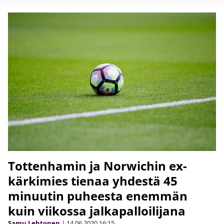
Tottenhamin ja Norwichin ex-
kärkimies tienaa yhdestä 45
minuutin puheesta enemmän
kuin viikossa jalkapalloilijana
Samu Lehtonen
|
14.06.2020
16:15