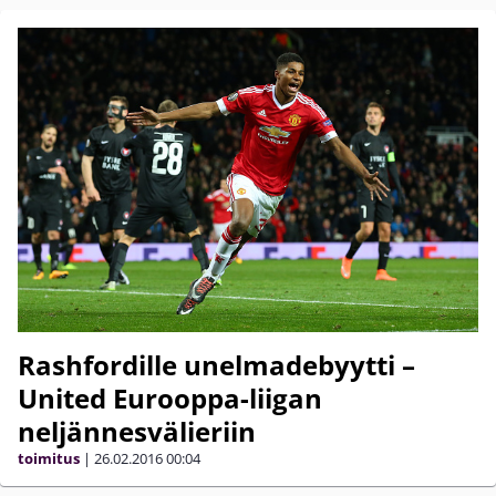
Rashfordille unelmadebyytti –
United Eurooppa-liigan
neljännesvälieriin
toimitus
|
26.02.2016
00:04