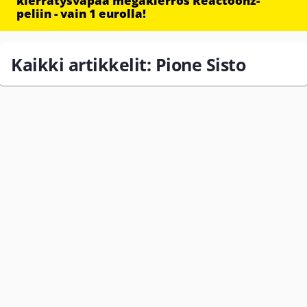
kierrätysvapaa megakierros Reactoonz-
peliin - vain 1 eurolla!
Kaikki artikkelit: Pione Sisto