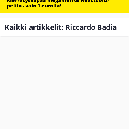
kierrätysvapaa megakierros Reactoonz-
peliin - vain 1 eurolla!
Kaikki artikkelit: Riccardo Badia