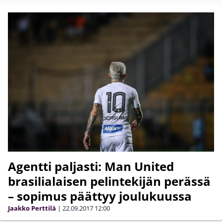
Agentti paljasti: Man United
brasilialaisen pelintekijän perässä
– sopimus päättyy joulukuussa
Jaakko Perttilä
|
22.09.2017
12:00