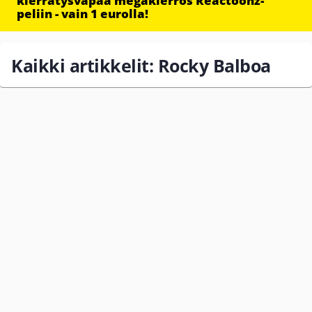
kierrätysvapaa megakierros Reactoonz-
peliin - vain 1 eurolla!
Kaikki artikkelit: Rocky Balboa