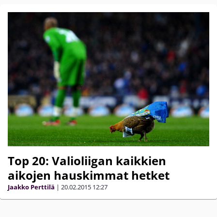
Top 20: Valioliigan kaikkien
aikojen hauskimmat hetket
Jaakko Perttilä
|
20.02.2015
12:27