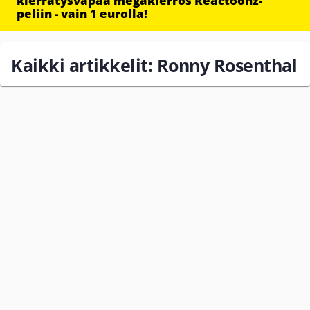
kierrätysvapaa megakierros Reactoonz-
peliin - vain 1 eurolla!
Kaikki artikkelit: Ronny Rosenthal