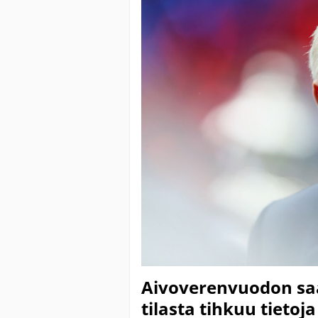
Aivoverenvuodon saa
tilasta tihkuu tieto