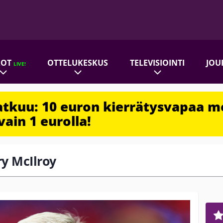
ROT
OTTELUKESKUS
TELEVISIOINTI
JOU
LIVE!
jatkuu: 10 euron kierrätysvapaa m
vain 1 eurolla!
ry McIlroy