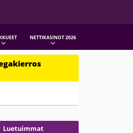
KKUEET
NETTIKASINOT 2026
egakierros
Luetuimmat