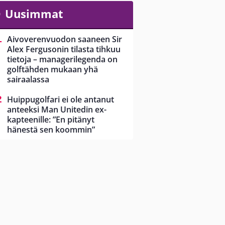
Uusimmat
Aivoverenvuodon saaneen Sir
Alex Fergusonin tilasta tihkuu
tietoja – managerilegenda on
golftähden mukaan yhä
sairaalassa
Huippugolfari ei ole antanut
anteeksi Man Unitedin ex-
kapteenille: ”En pitänyt
hänestä sen koommin”