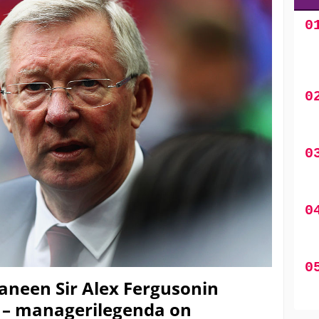
neen Sir Alex Fergusonin
ja – managerilegenda on