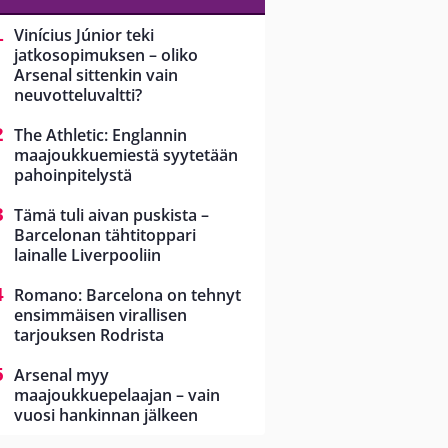
Vinícius Júnior teki
jatkosopimuksen – oliko
Arsenal sittenkin vain
neuvotteluvaltti?
The Athletic: Englannin
maajoukkuemiestä syytetään
pahoinpitelystä
Tämä tuli aivan puskista –
Barcelonan tähtitoppari
lainalle Liverpooliin
Romano: Barcelona on tehnyt
ensimmäisen virallisen
tarjouksen Rodrista
Arsenal myy
maajoukkuepelaajan – vain
vuosi hankinnan jälkeen