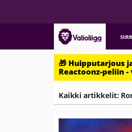
SIIR
🎁 Huipputarjous 
Reactoonz-peliin - 
Kaikki artikkelit: Ro