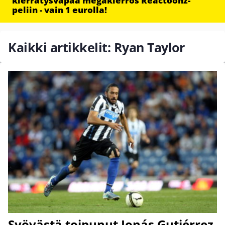
kierrätysvapaa megakierros Reactoonz-
peliin - vain 1 eurolla!
Kaikki artikkelit: Ryan Taylor
Syövästä toipunut Jonás Gutiérrez