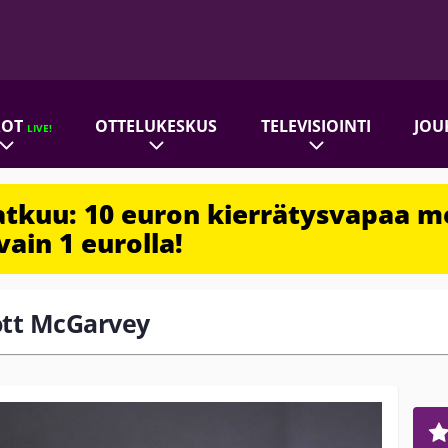
ROT
OTTELUKESKUS
TELEVISIOINTI
JOU
LIVE!
jatkuu: 10 euron kierrätysvapaa m
vain 1 eurolla!
cott McGarvey