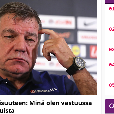
kisuuteen: Minä olen vastuussa
uista