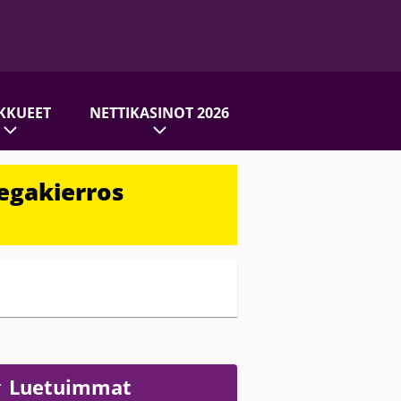
KKUEET
NETTIKASINOT 2026
egakierros
Luetuimmat