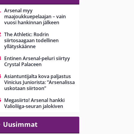
Arsenal myy
maajoukkuepelaajan – vain
vuosi hankinnan jälkeen
The Athletic: Rodrin
siirtosaagaan todellinen
yllätyskäänne
Entinen Arsenal-peluri siirtyy
Crystal Palaceen
Asiantuntijalta kova paljastus
Vinicius Juniorista: ”Arsenalissa
uskotaan siirtoon”
Megasiirto! Arsenal hankki
Valioliiga-seuran jalokiven
Uusimmat