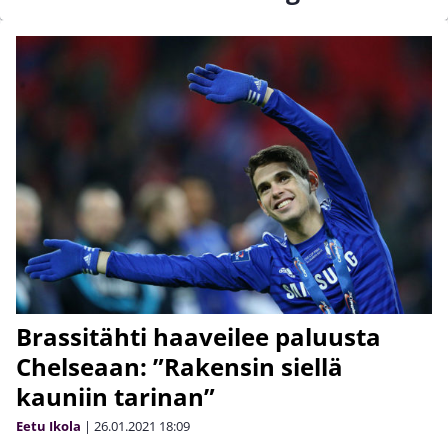
Brassitähti haaveilee paluusta
Chelseaan: ”Rakensin siellä
kauniin tarinan”
Eetu Ikola
|
26.01.2021
18:09