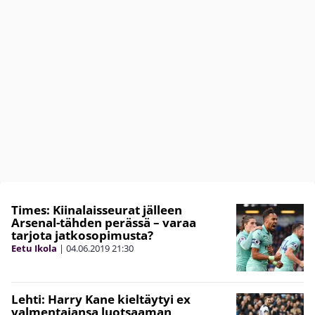
Times: Kiinalaisseurat jälleen
Arsenal-tähden perässä – varaa
tarjota jatkosopimusta?
Eetu Ikola
|
04.06.2019
21:30
Lehti: Harry Kane kieltäytyi ex
valmentajansa luotsaaman