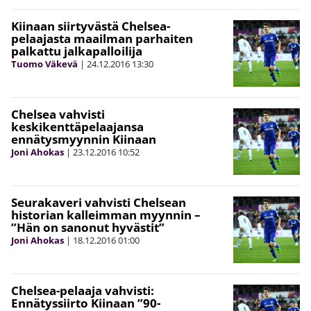
Kiinaan siirtyvästä Chelsea-
pelaajasta maailman parhaiten
palkattu jalkapalloilija
Tuomo Väkevä
|
24.12.2016
13:30
Chelsea vahvisti
keskikenttäpelaajansa
ennätysmyynnin Kiinaan
Joni Ahokas
|
23.12.2016
10:52
Seurakaveri vahvisti Chelsean
historian kalleimman myynnin –
”Hän on sanonut hyvästit”
Joni Ahokas
|
18.12.2016
01:00
Chelsea-pelaaja vahvisti:
Ennätyssiirto Kiinaan ”90-