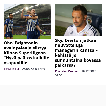
Sky: Everton jatkaa
Oho! Brightonin
neuvotteluja
avainpelaaja siirtyy
managerin kanssa –
Kiinan Superliigaan –
kehissä jo
”Hyvä päätös kaikille
sunnuntaina kovassa
osapuolille”
paikassa?
Eetu Ikola
|
28.08.2020
17:49
Christos Zavros
|
10.12.2019
09:58