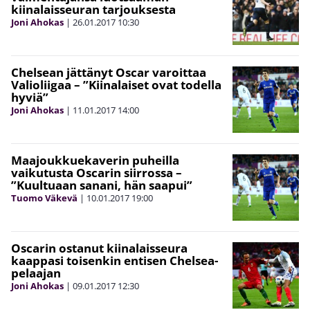
kiinalaisseuran tarjouksesta
Joni Ahokas
|
26.01.2017
10:30
Chelsean jättänyt Oscar varoittaa
Valioliigaa – ”Kiinalaiset ovat todella
hyviä”
Joni Ahokas
|
11.01.2017
14:00
Maajoukkuekaverin puheilla
vaikutusta Oscarin siirrossa –
”Kuultuaan sanani, hän saapui”
Tuomo Väkevä
|
10.01.2017
19:00
Oscarin ostanut kiinalaisseura
kaappasi toisenkin entisen Chelsea-
pelaajan
Joni Ahokas
|
09.01.2017
12:30