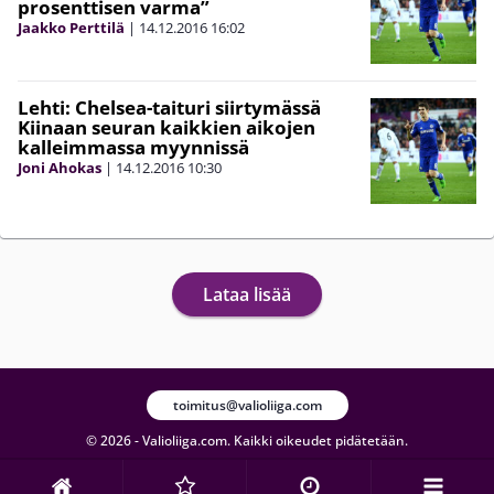
prosenttisen varma”
Jaakko Perttilä
|
14.12.2016
16:02
Lehti: Chelsea-taituri siirtymässä
Kiinaan seuran kaikkien aikojen
kalleimmassa myynnissä
Joni Ahokas
|
14.12.2016
10:30
Lataa lisää
toimitus@valioliiga.com
© 2026 - Valioliiga.com. Kaikki oikeudet pidätetään.