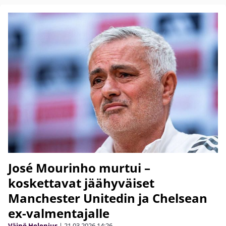
José Mourinho murtui –
koskettavat jäähyväiset
Manchester Unitedin ja Chelsean
ex-valmentajalle
Väinö Helenius
|
21.03.2026
14:26