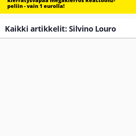
kierrätysvapaa megakierros Reactoonz-
peliin - vain 1 eurolla!
Kaikki artikkelit: Silvino Louro