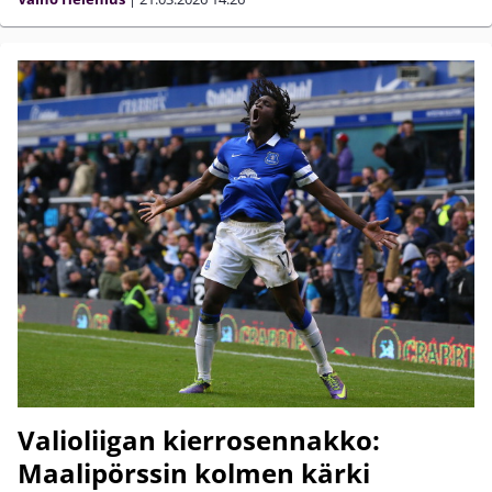
Valioliigan kierrosennakko:
Maalipörssin kolmen kärki