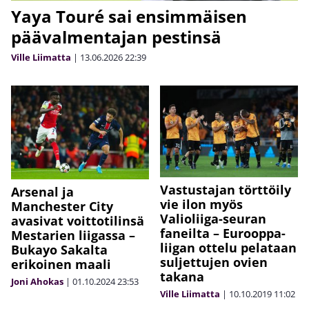
Yaya Touré sai ensimmäisen
päävalmentajan pestinsä
Ville Liimatta
|
13.06.2026
22:39
Vastustajan törttöily
Arsenal ja
vie ilon myös
Manchester City
Valioliiga-seuran
avasivat voittotilinsä
faneilta – Eurooppa-
Mestarien liigassa –
liigan ottelu pelataan
Bukayo Sakalta
suljettujen ovien
erikoinen maali
takana
Joni Ahokas
|
01.10.2024
23:53
Ville Liimatta
|
10.10.2019
11:02