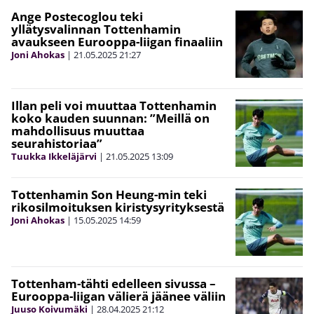
Ange Postecoglou teki
yllätysvalinnan Tottenhamin
avaukseen Eurooppa-liigan finaaliin
Joni Ahokas
|
21.05.2025
21:27
Illan peli voi muuttaa Tottenhamin
koko kauden suunnan: ”Meillä on
mahdollisuus muuttaa
seurahistoriaa”
Tuukka Ikkeläjärvi
|
21.05.2025
13:09
Tottenhamin Son Heung-min teki
rikosilmoituksen kiristysyrityksestä
Joni Ahokas
|
15.05.2025
14:59
Tottenham-tähti edelleen sivussa –
Eurooppa-liigan välierä jäänee väliin
Juuso Koivumäki
|
28.04.2025
21:12