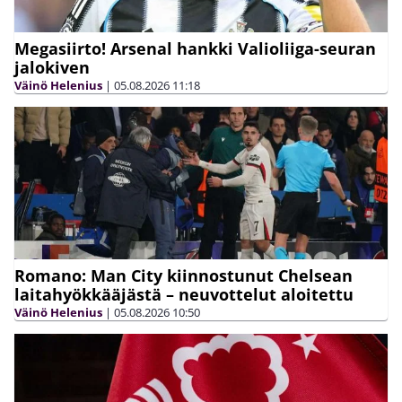
Megasiirto! Arsenal hankki Valioliiga-seuran
jalokiven
Väinö Helenius
|
05.08.2026
11:18
Romano: Man City kiinnostunut Chelsean
laitahyökkääjästä – neuvottelut aloitettu
Väinö Helenius
|
05.08.2026
10:50