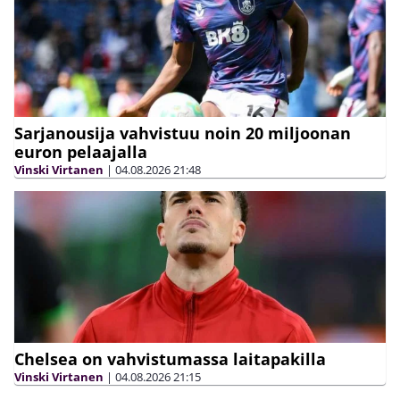
Sarjanousija vahvistuu noin 20 miljoonan
euron pelaajalla
Vinski Virtanen
|
04.08.2026
21:48
Chelsea on vahvistumassa laitapakilla
Vinski Virtanen
|
04.08.2026
21:15