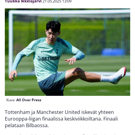
Tuukka Ikkeläjärvi
21.05.2025
13:09
Kuva:
All Over Press
Tottenham ja Manchester United iskevät yhteen
Eurooppa-liigan finaalissa keskiviikkoiltana. Finaali
pelataan Bilbaossa.