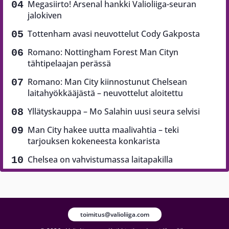
Megasiirto! Arsenal hankki Valioliiga-seuran
jalokiven
Tottenham avasi neuvottelut Cody Gakposta
Romano: Nottingham Forest Man Cityn
tähtipelaajan perässä
Romano: Man City kiinnostunut Chelsean
laitahyökkääjästä – neuvottelut aloitettu
Yllätyskauppa – Mo Salahin uusi seura selvisi
Man City hakee uutta maalivahtia – teki
tarjouksen kokeneesta konkarista
Chelsea on vahvistumassa laitapakilla
toimitus@valioliiga.com