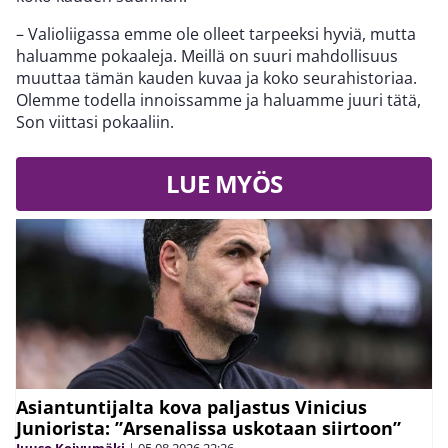
– Valioliigassa emme ole olleet tarpeeksi hyviä, mutta
haluamme pokaaleja. Meillä on suuri mahdollisuus
muuttaa tämän kauden kuvaa ja koko seurahistoriaa.
Olemme todella innoissamme ja haluamme juuri tätä,
Son viittasi pokaaliin.
LUE MYÖS
Asiantuntijalta kova paljastus Vinicius
Juniorista: ”Arsenalissa uskotaan siirtoon”
Juuso Koivumäki
|
05.08.2026
22:26