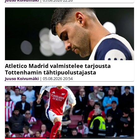
Atletico Madrid valmistelee tarjousta
Tottenhamin tähtipuolustajasta
Juuso Koivumäki
|
05.08.2026
20:54