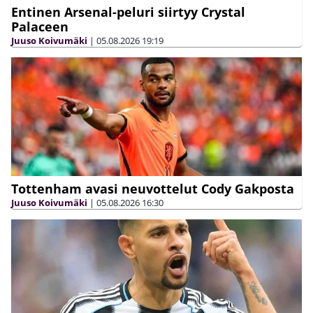
Entinen Arsenal-peluri siirtyy Crystal
Palaceen
Juuso Koivumäki
|
05.08.2026
19:19
Tottenham avasi neuvottelut Cody Gakposta
Juuso Koivumäki
|
05.08.2026
16:30