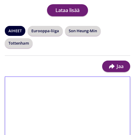
Lataa lisää
AIHEET
Eurooppa-liiga
Son Heung-Min
Tottenham
Jaa
1€ = 10€ arvosta
ilmaiskierroksia ilman
kierrätystä!
Talleta 1€
Saat heti 50 ilmaiskierrosta Tuohi 1000 -