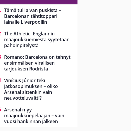
Tämä tuli aivan puskista –
Barcelonan tähtitoppari
lainalle Liverpooliin
The Athletic: Englannin
maajoukkuemiestä syytetään
pahoinpitelystä
Romano: Barcelona on tehnyt
ensimmäisen virallisen
tarjouksen Rodrista
Vinícius Júnior teki
jatkosopimuksen – oliko
Arsenal sittenkin vain
neuvotteluvaltti?
Arsenal myy
maajoukkuepelaajan – vain
vuosi hankinnan jälkeen