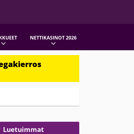
KKUEET
NETTIKASINOT 2026
egakierros
Luetuimmat