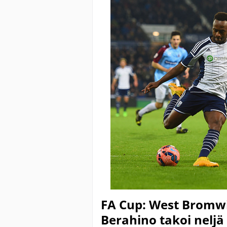
FA Cup: West Bromwic
Berahino takoi neljä