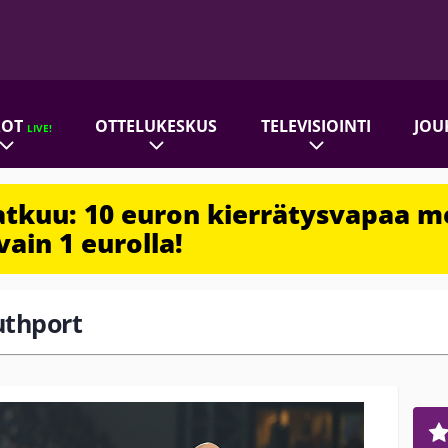
ROT
OTTELUKESKUS
TELEVISIOINTI
JOU
LIVE!
jatkuu: 10 euron kierrätysvapaa m
vain 1 eurolla!
uthport