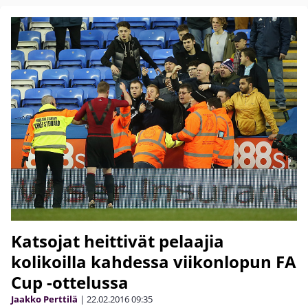
Katsojat heittivät pelaajia
kolikoilla kahdessa viikonlopun FA
Cup -ottelussa
Jaakko Perttilä
|
22.02.2016
09:35