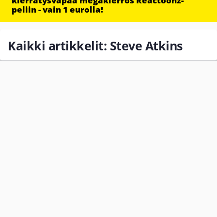
kierrätysvapaa megakierros Reactoonz-
peliin - vain 1 eurolla!
Kaikki artikkelit: Steve Atkins