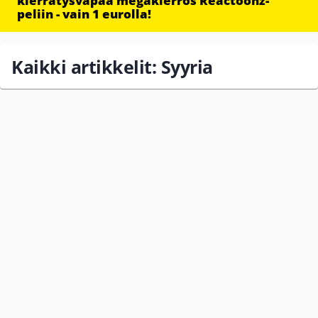
kierrätysvapaa megakierros Reactoonz-
peliin - vain 1 eurolla!
Kaikki artikkelit: Syyria