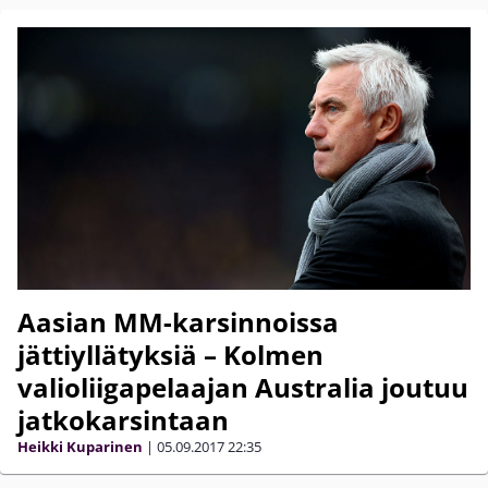
Aasian MM-karsinnoissa
jättiyllätyksiä – Kolmen
valioliigapelaajan Australia joutuu
jatkokarsintaan
Heikki Kuparinen
|
05.09.2017
22:35