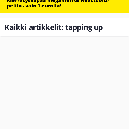
kierrätysvapaa megakierros Reactoonz-
peliin - vain 1 eurolla!
Kaikki artikkelit: tapping up