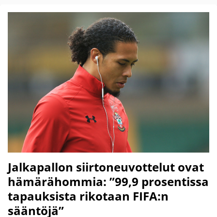
Jalkapallon siirtoneuvottelut ovat
hämärähommia: ”99,9 prosentissa
tapauksista rikotaan FIFA:n
sääntöjä”