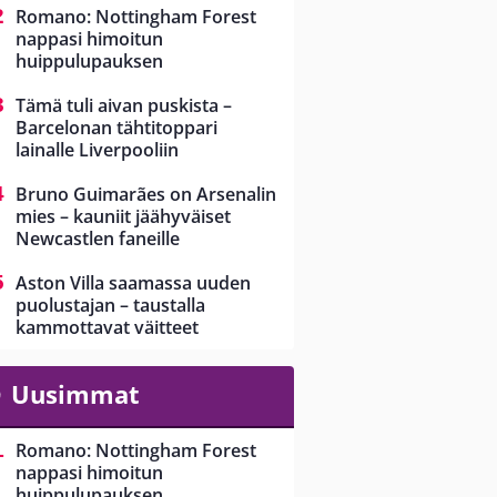
Romano: Nottingham Forest
nappasi himoitun
huippulupauksen
Tämä tuli aivan puskista –
Barcelonan tähtitoppari
lainalle Liverpooliin
Bruno Guimarães on Arsenalin
mies – kauniit jäähyväiset
Newcastlen faneille
Aston Villa saamassa uuden
puolustajan – taustalla
kammottavat väitteet
Uusimmat
Romano: Nottingham Forest
nappasi himoitun
huippulupauksen