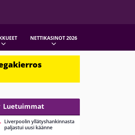
KKUEET
NETTIKASINOT 2026
egakierros
Luetuimmat
Liverpoolin yllätyshankinnasta
paljastui uusi käänne