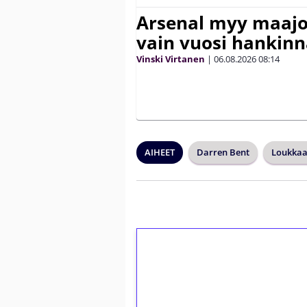
Arsenal myy maajo
vain vuosi hankinn
Vinski Virtanen
|
06.08.2026
08:14
AIHEET
Darren Bent
Loukkaa
1€ = 10€ arvosta 
kierrätystä!