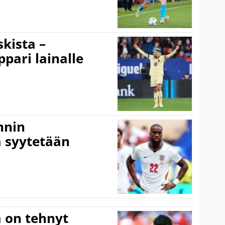
kista –
pari lainalle
nnin
 syytetään
 on tehnyt