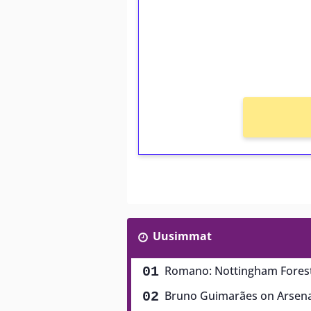
Talleta 1€
Saat heti 50 ilmaiskierr
kierros)!
Ei kierrätysvaatimusta!
Uusimmat
Romano: Nottingham Forest
Bruno Guimarães on Arsenali