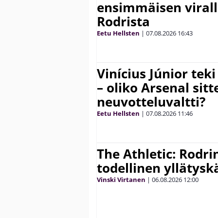
ensimmäisen virall
Rodrista
Eetu Hellsten
|
07.08.2026
16:43
Vinícius Júnior te
– oliko Arsenal sit
neuvotteluvaltti?
Eetu Hellsten
|
07.08.2026
11:46
The Athletic: Rodri
todellinen yllätys
Vinski Virtanen
|
06.08.2026
12:00