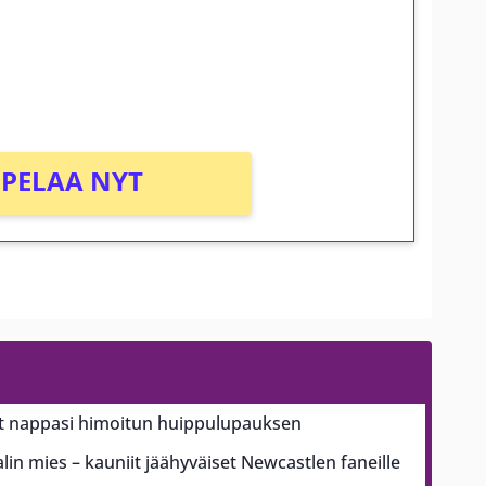
osta Tuohi 1000 -peliin (arvo 0,20€ per
PELAA NYT
 nappasi himoitun huippulupauksen
n mies – kauniit jäähyväiset Newcastlen faneille