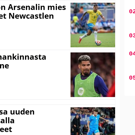
n Arsenalin mies
set Newcastlen
shankinnasta
nne
ssa uuden
alla
eet