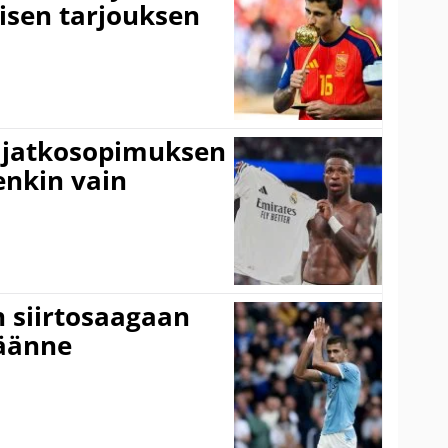
isen tarjouksen
ki jatkosopimuksen
tenkin vain
n siirtosaagaan
käänne