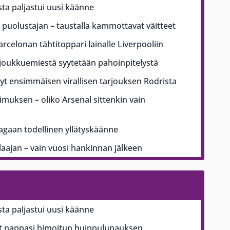
sta paljastui uusi käänne
puolustajan – taustalla kammottavat väitteet
arcelonan tähtitoppari lainalle Liverpooliin
ajoukkuemiestä syytetään pahoinpitelystä
t ensimmäisen virallisen tarjouksen Rodrista
pimuksen – oliko Arsenal sittenkin vain
aagaan todellinen yllätyskäänne
ajan – vain vuosi hankinnan jälkeen
sta paljastui uusi käänne
 nappasi himoitun huippulupauksen