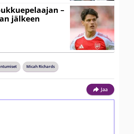
ukkuepelaajan –
an jälkeen
ntumiset
Micah Richards
Jaa
ilmaiskierroksia ilman