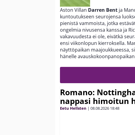
Aston Villan
Darren Bent
ja Manc
kuntoutukseen seurojensa luoks
pienistä vammoista, jotka estävät
ongelmia nivusensa kanssa ja Ri
vakavuudesta ei ole, eivätkä seu
ensi viikonlopun kierroksella. M
näyttöpaikan maajoukkueessa, si
hänelle avauskokoonpanopaikan
Romano: Nottingh
nappasi himoitun 
Eetu Hellsten
|
08.08.2026
18:48