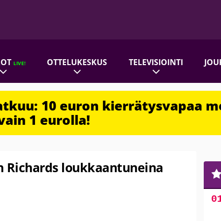
ROT
OTTELUKESKUS
TELEVISIOINTI
JOU
LIVE!
jatkuu: 10 euron kierrätysvapaa m
vain 1 eurolla!
h Richards loukkaantuneina