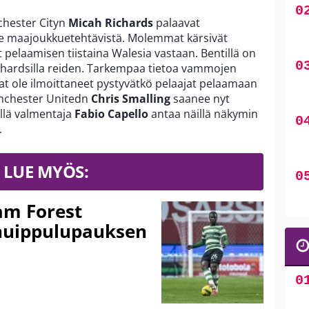
hester Cityn
Micah Richards
palaavat
e maajoukkuetehtävistä. Molemmat kärsivät
 pelaamisen tiistaina Walesia vastaan. Bentillä on
chardsilla reiden. Tarkempaa tietoa vammojen
rat ole ilmoittaneet pystyvätkö pelaajat pelaamaan
anchester Unitedn
Chris Smalling
saanee nyt
llä valmentaja
Fabio Capello
antaa näillä näkymin
.
LUE MYÖS:
am Forest
huippulupauksen