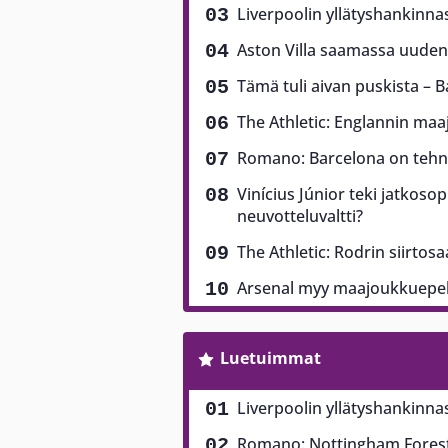
Liverpoolin yllätyshankinna
Aston Villa saamassa uuden 
Tämä tuli aivan puskista – B
The Athletic: Englannin ma
Romano: Barcelona on tehny
Vinícius Júnior teki jatkoso
neuvotteluvaltti?
The Athletic: Rodrin siirtos
Arsenal myy maajoukkuepela
Luetuimmat
Liverpoolin yllätyshankinna
Romano: Nottingham Forest