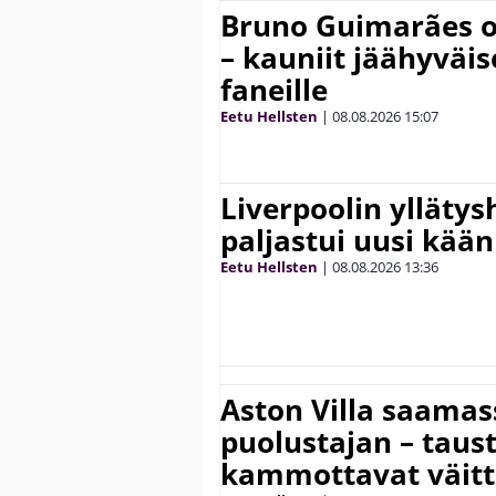
Bruno Guimarães o
– kauniit jäähyväi
faneille
Eetu Hellsten
|
08.08.2026
15:07
Liverpoolin ylläty
paljastui uusi kää
Eetu Hellsten
|
08.08.2026
13:36
Aston Villa saama
puolustajan – taust
kammottavat väitt