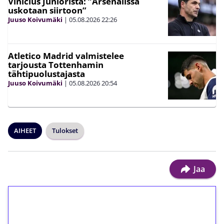
Vinicius Juniorista: ”Arsenalissa
uskotaan siirtoon”
Juuso Koivumäki
|
05.08.2026
22:26
Atletico Madrid valmistelee
tarjousta Tottenhamin
tähtipuolustajasta
Juuso Koivumäki
|
05.08.2026
20:54
AIHEET
Tulokset
Jaa
1€ = 10€ arvosta
ilmaiskierroksia ilman