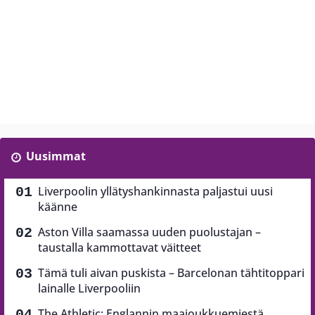
Uusimmat
Liverpoolin yllätyshankinnasta paljastui uusi
käänne
Aston Villa saamassa uuden puolustajan –
taustalla kammottavat väitteet
Tämä tuli aivan puskista – Barcelonan tähtitoppari
lainalle Liverpooliin
The Athletic: Englannin maajoukkuemiestä