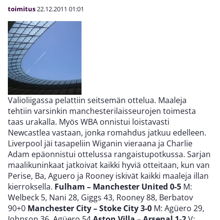
toimitus
22.12.2011
01:01
Valioliigassa pelattiin seitsemän ottelua. Maaleja
tehtiin varsinkin manchesterilaisseurojen toimesta
taas urakalla. Myös WBA onnistui loistavasti
Newcastlea vastaan, jonka romahdus jatkuu edelleen.
Liverpool jäi tasapeliin Wiganin vieraana ja Charlie
Adam epäonnistui ottelussa rangaistupotkussa. Sarjan
maalikuninkaat jatkoivat kaikki hyviä otteitaan, kun van
Perise, Ba, Aguero ja Rooney iskivät kaikki maaleja illan
kierroksella.
Fulham – Manchester United 0-5
M:
Welbeck 5, Nani 28, Giggs 43, Rooney 88, Berbatov
90+0
Manchester City – Stoke City 3-0
M: Agüero 29,
Johnson 36, Agüero 54
Aston Villa – Arsenal 1-2
V: