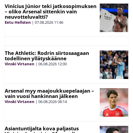
Vinícius Júnior teki jatkosopimuksen
– oliko Arsenal sittenkin vain
neuvotteluvaltti?
Eetu Hellsten
|
07.08.2026
11:46
The Athletic: Rodrin siirtosaagaan
todellinen yllätyskäänne
Vinski Virtanen
|
06.08.2026
12:00
Arsenal myy maajoukkuepelaajan –
vain vuosi hankinnan jälkeen
Vinski Virtanen
|
06.08.2026
08:14
Asiantuntijalta kova paljastus