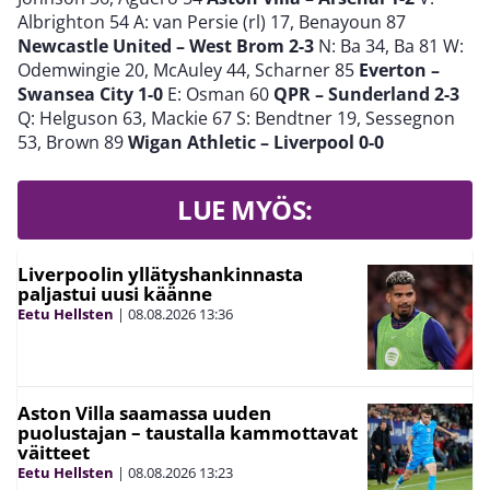
Albrighton 54 A: van Persie (rl) 17, Benayoun 87
Newcastle United – West Brom 2-3
N: Ba 34, Ba 81 W:
Odemwingie 20, McAuley 44, Scharner 85
Everton –
Swansea City 1-0
E: Osman 60
QPR – Sunderland 2-3
Q: Helguson 63, Mackie 67 S: Bendtner 19, Sessegnon
53, Brown 89
Wigan Athletic – Liverpool 0-0
LUE MYÖS:
Liverpoolin yllätyshankinnasta
paljastui uusi käänne
Eetu Hellsten
|
08.08.2026
13:36
Aston Villa saamassa uuden
puolustajan – taustalla kammottavat
väitteet
Eetu Hellsten
|
08.08.2026
13:23