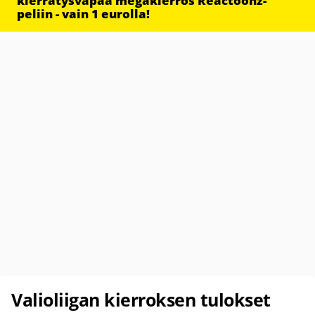
kierrätysvapaa megakierros Reactoonz-
peliin - vain 1 eurolla!
Valioliigan kierroksen tulokset