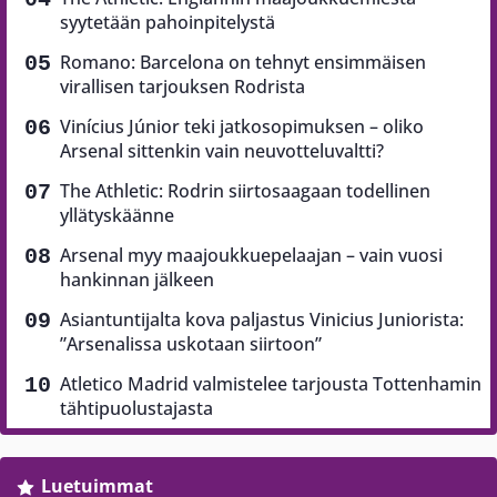
syytetään pahoinpitelystä
Romano: Barcelona on tehnyt ensimmäisen
virallisen tarjouksen Rodrista
Vinícius Júnior teki jatkosopimuksen – oliko
Arsenal sittenkin vain neuvotteluvaltti?
The Athletic: Rodrin siirtosaagaan todellinen
yllätyskäänne
Arsenal myy maajoukkuepelaajan – vain vuosi
hankinnan jälkeen
Asiantuntijalta kova paljastus Vinicius Juniorista:
”Arsenalissa uskotaan siirtoon”
Atletico Madrid valmistelee tarjousta Tottenhamin
tähtipuolustajasta
Luetuimmat