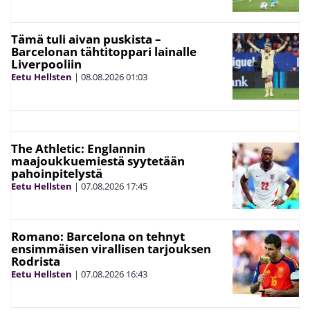
Tämä tuli aivan puskista –
Barcelonan tähtitoppari lainalle
Liverpooliin
Eetu Hellsten
|
08.08.2026
01:03
The Athletic: Englannin
maajoukkuemiestä syytetään
pahoinpitelystä
Eetu Hellsten
|
07.08.2026
17:45
Romano: Barcelona on tehnyt
ensimmäisen virallisen tarjouksen
Rodrista
Eetu Hellsten
|
07.08.2026
16:43